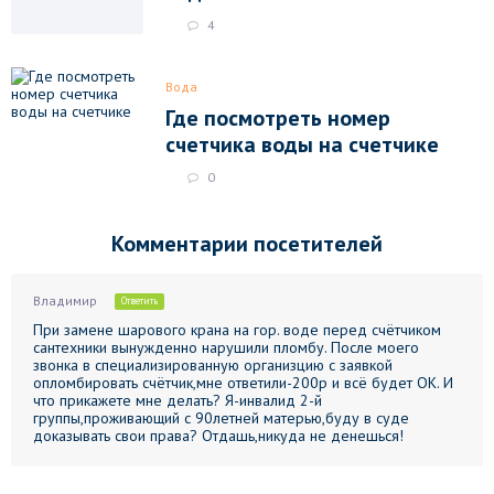
4
Вода
Где посмотреть номер
счетчика воды на счетчике
0
Комментарии посетителей
Владимир
Ответить
При замене шарового крана на гор. воде перед счётчиком
сантехники вынужденно нарушили пломбу. После моего
звонка в специализированную организцию с заявкой
опломбировать счётчик,мне ответили-200р и всё будет ОК. И
что прикажете мне делать? Я-инвалид 2-й
группы,проживающий с 90летней матерью,буду в суде
доказывать свои права? Отдашь,никуда не денешься!